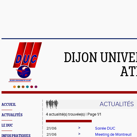
DIJON UNIVE
AT
ACTUALITÉS
ACCUEIL
4 actualité(s) trouvée(s) | Page 1/1
ACTUALITÉS
LE DUC
>
21/06
Soirée DUC
>
21/06
Meeting de Montreuil
INFOS PRATIQUES