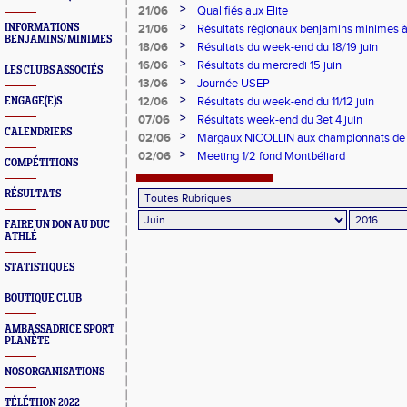
>
21/06
Qualifiés aux Elite
>
INFORMATIONS
21/06
Résultats régionaux benjamins minimes à 
BENJAMINS/MINIMES
>
18/06
Résultats du week-end du 18/19 juin
>
16/06
Résultats du mercredi 15 juin
LES CLUBS ASSOCIÉS
>
13/06
Journée USEP
>
12/06
Résultats du week-end du 11/12 juin
ENGAGE(E)S
>
07/06
Résultats week-end du 3et 4 juin
CALENDRIERS
>
02/06
Margaux NICOLLIN aux championnats de 
>
02/06
Meeting 1/2 fond Montbéliard
COMPÉTITIONS
RÉSULTATS
FAIRE UN DON AU DUC
ATHLÉ
STATISTIQUES
BOUTIQUE CLUB
AMBASSADRICE SPORT
PLANÈTE
NOS ORGANISATIONS
TÉLÉTHON 2022