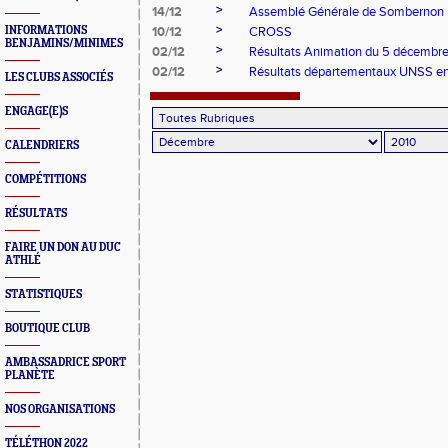
>
14/12
Assemblé Générale de Sombernon
>
INFORMATIONS
10/12
CROSS
BENJAMINS/MINIMES
>
02/12
Résultats Animation du 5 décembr
>
02/12
Résultats départementaux UNSS en
LES CLUBS ASSOCIÉS
ENGAGE(E)S
CALENDRIERS
COMPÉTITIONS
RÉSULTATS
FAIRE UN DON AU DUC
ATHLÉ
STATISTIQUES
BOUTIQUE CLUB
AMBASSADRICE SPORT
PLANÈTE
NOS ORGANISATIONS
TÉLÉTHON 2022