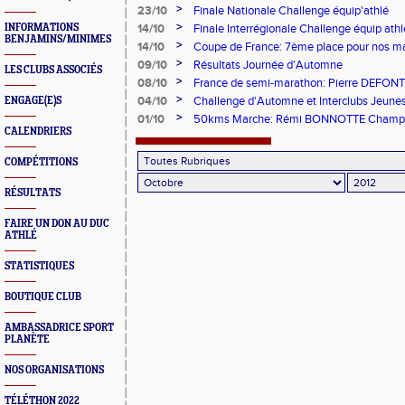
>
23/10
Finale Nationale Challenge équip'athlé
>
INFORMATIONS
14/10
Finale Interrégionale Challenge équip athl
BENJAMINS/MINIMES
>
14/10
Coupe de France: 7ème place pour nos m
>
09/10
Résultats Journée d'Automne
LES CLUBS ASSOCIÉS
>
08/10
France de semi-marathon: Pierre DEFONT
chez les espoirs
>
04/10
Challenge d'Automne et Interclubs Jeune
ENGAGE(E)S
>
01/10
50kms Marche: Rémi BONNOTTE Champio
CALENDRIERS
COMPÉTITIONS
RÉSULTATS
FAIRE UN DON AU DUC
ATHLÉ
STATISTIQUES
BOUTIQUE CLUB
AMBASSADRICE SPORT
PLANÈTE
NOS ORGANISATIONS
TÉLÉTHON 2022