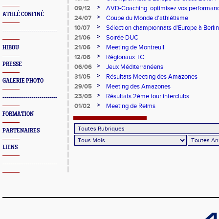
Argent
>
09/12
AVD-Coaching: optimisez vos performance
ATHLÉ CONFINÉ
mentale!
>
24/07
Coupe du Monde d'athlétisme
>
10/07
Sélection championnats d'Europe à Berlin
----------------------------
>
21/06
Soirée DUC
>
21/06
Meeting de Montreuil
HIBOU
>
12/06
Régionaux TC
PRESSE
>
06/06
Jeux Méditerranéens
>
31/05
Résultats Meeting des Amazones
GALERIE PHOTO
>
29/05
Meeting des Amazones
>
23/05
Résultats 2ème tour interclubs
----------------------------
>
01/02
Meeting de Reims
FORMATION
PARTENAIRES
LIENS
----------------------------