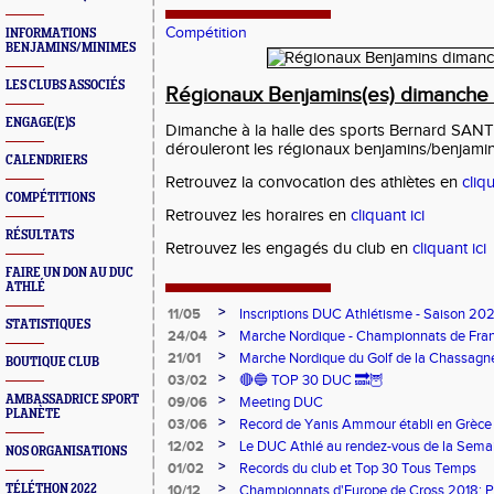
Compétition
INFORMATIONS
BENJAMINS/MINIMES
LES CLUBS ASSOCIÉS
Régionaux Benjamins(es) dimanche 
ENGAGE(E)S
Dimanche à la halle des sports Bernard S
dérouleront les régionaux benjamins/benjamin
CALENDRIERS
Retrouvez la convocation des athlètes en
cliqu
COMPÉTITIONS
Retrouvez les horaires en
cliquant ici
RÉSULTATS
Retrouvez les engagés du club en
cliquant ici
FAIRE UN DON AU DUC
ATHLÉ
>
11/05
Inscriptions DUC Athlétisme - Saison 2
STATISTIQUES
>
24/04
Marche Nordique - Championnats de Fra
>
21/01
Marche Nordique du Golf de la Chassagn
BOUTIQUE CLUB
>
03/02
🔴🔵 TOP 30 DUC 🔜🦉
>
AMBASSADRICE SPORT
09/06
Meeting DUC
PLANÈTE
>
03/06
Record de Yanis Ammour établi en Grèce
>
12/02
Le DUC Athlé au rendez-vous de la Sema
NOS ORGANISATIONS
Paralympique et du dispositif pilote "Jeu
>
01/02
Records du club et Top 30 Tous Temps
>
TÉLÉTHON 2022
10/12
Championnats d'Europe de Cross 2018: 