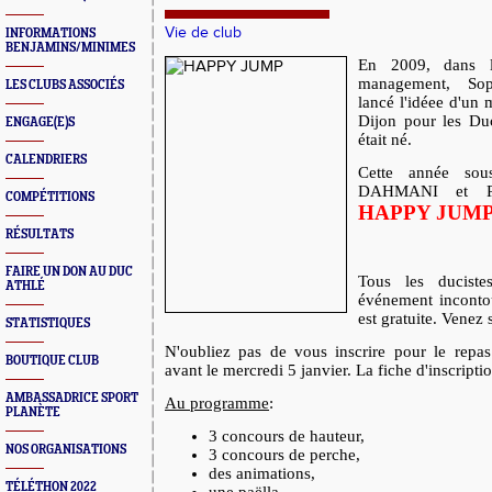
Vie de club
INFORMATIONS
BENJAMINS/MINIMES
En 2009, dans l
management, So
LES CLUBS ASSOCIÉS
lancé l'idéee d'un 
Dijon pour les Duc
ENGAGE(E)S
était né.
CALENDRIERS
Cette année sous
DAHMANI et Ri
COMPÉTITIONS
HAPPY JUM
RÉSULTATS
FAIRE UN DON AU DUC
Tous les duciste
ATHLÉ
événement inconto
est gratuite. Venez
STATISTIQUES
N'oubliez pas de vous inscrire pour le re
BOUTIQUE CLUB
avant le mercredi 5 janvier. La fiche d'inscript
AMBASSADRICE SPORT
Au programme
:
PLANÈTE
3 concours de hauteur,
NOS ORGANISATIONS
3 concours de perche,
des animations,
TÉLÉTHON 2022