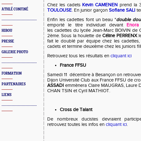
Chez les cadets
Kevin CAMENEN
prend la 
ATHLÉ CONFINÉ
TOULOUSE
. En junior garçon
Sofiane SALI
te
Enfin les cadettes font un beau "
double dou
----------------------------
emporté le titre individuel devant
Enora
les cadettes du lycée Jean-Marc BOIVIN de C
HIBOU
2ème. Sous la houlette de
Céline PERRENX
l
fait le doublé par équipe chez les cadettes,
PRESSE
cadets et termine deuxième chez les juniors fil
GALERIE PHOTO
Retrouvez tous les résultats en
cliquant ici
----------------------------
France FFSU
FORMATION
Samedi 11 décembre à Besançon on retrouver
Dijon Université Club aux France FFSU de cro
PARTENAIRES
ASSADI
emmènera Claire MAUGRAS, Laure D
CHAN TSIN et Cyril MATHIOT.
LIENS
----------------------------
Cross de Talant
De nombreux ducistes devraient particip
retrouvez toutes les infos en
cliquant ici
.