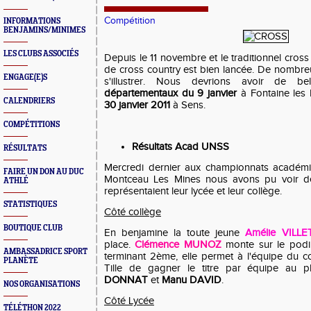
Compétition
INFORMATIONS
BENJAMINS/MINIMES
LES CLUBS ASSOCIÉS
Depuis le 11 novembre et le traditionnel cross
de cross country est bien lancée. De nombre
ENGAGE(E)S
s'illustrer. Nous devrions avoir de b
départementaux du 9 janvier
à Fontaine les 
CALENDRIERS
30 janvier 2011
à Sens.
COMPÉTITIONS
Résultats Acad UNSS
RÉSULTATS
Mercredi dernier aux championnats académi
FAIRE UN DON AU DUC
Montceau Les Mines nous avons pu voir d
ATHLÉ
représentaient leur lycée et leur collège.
STATISTIQUES
Côté collège
BOUTIQUE CLUB
En benjamine la toute jeune
Amélie VILL
place.
Clémence MUNOZ
monte sur le podi
AMBASSADRICE SPORT
terminant 2ème, elle permet à l'équipe du c
PLANÈTE
Tille de gagner le titre par équipe au p
DONNAT
et
Manu DAVID
.
NOS ORGANISATIONS
Côté Lycée
TÉLÉTHON 2022