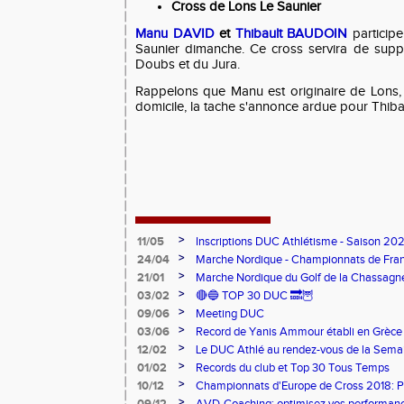
Cross de Lons Le Saunier
Manu DAVID
et
Thibault BAUDOIN
particip
Saunier dimanche. Ce cross servira de sup
Doubs et du Jura.
Rappelons que Manu est originaire de Lons,
domicile, la tache s'annonce ardue pour Thibaul
>
11/05
Inscriptions DUC Athlétisme - Saison 2
>
24/04
Marche Nordique - Championnats de Fra
>
21/01
Marche Nordique du Golf de la Chassagn
>
03/02
🔴🔵 TOP 30 DUC 🔜🦉
>
09/06
Meeting DUC
>
03/06
Record de Yanis Ammour établi en Grèce
>
12/02
Le DUC Athlé au rendez-vous de la Sema
Paralympique et du dispositif pilote "Jeu
>
01/02
Records du club et Top 30 Tous Temps
>
10/12
Championnats d'Europe de Cross 2018: 
Argent
>