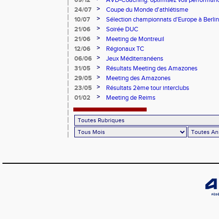
09/12
AVD-Coaching: optimisez vos performance
mentale!
>
24/07
Coupe du Monde d'athlétisme
>
10/07
Sélection championnats d'Europe à Berlin
>
21/06
Soirée DUC
>
21/06
Meeting de Montreuil
>
12/06
Régionaux TC
>
06/06
Jeux Méditerranéens
>
31/05
Résultats Meeting des Amazones
>
29/05
Meeting des Amazones
>
23/05
Résultats 2ème tour interclubs
>
01/02
Meeting de Reims