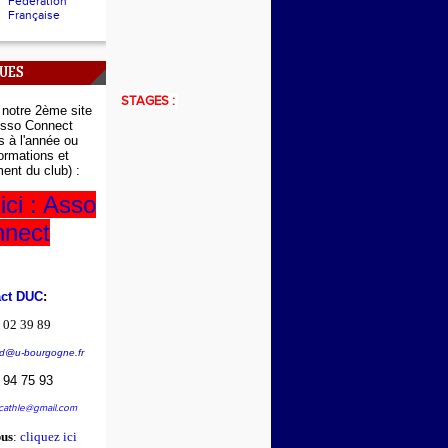
Fédération
Française
QUES
STAGES :
r
notre 2ème site
sso Connect
ns à l'année ou
formations et
ent du club) :
ici : Asso
nect
act DUC
:
 02 39 89
d@u-bourgogne.fr
 94 75 93
ucathle@gmail.com
us
:
cliquez ici