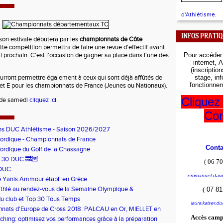
d'Athlétisme.
INFOS PRATI
ison estivale débutera par les
championnats de Côte
tte compétition permettra de faire une revue d'effectif avant
i prochain. C'est l'occasion de gagner sa place dans l'une des
Pour accéde
internet,
A
(inscriptio
rront permettre également à ceux qui sont déjà affûtés de
stage, in
fonctionnem
 et E pour les championnats de France (Jeunes ou Nationaux).
Cliquez 
s de samedi
cliquez ici
.
Con
ons DUC Athlétisme - Saison 2026/2027
ordique - Championnats de France
Cont
ordique du Golf de la Chassagne
 30 DUC 🔜🦉
(
06 70
 DUC
emmanuel.davi
e Yanis Ammour établi en Grèce
thlé au rendez-vous de la Semaine Olympique &
(
07 81
que et du dispositif pilote "Jeux Bouge"
u club et Top 30 Tous Temps
laura.kaiser.d
nats d'Europe de Cross 2018: PALCAU en Or, MIELLET en
Accès camp
ing: optimisez vos performances grâce à la préparation