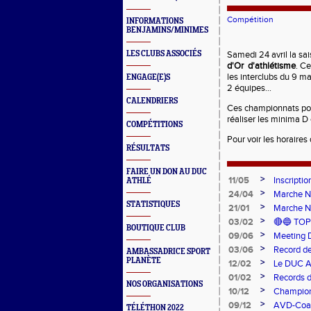
Compétition
INFORMATIONS
BENJAMINS/MINIMES
LES CLUBS ASSOCIÉS
Samedi 24 avril la sa
d'Or d'athlétisme
. Ce
les interclubs du 9 ma
ENGAGE(E)S
2 équipes...
CALENDRIERS
Ces championnats pou
réaliser les minima D
COMPÉTITIONS
Pour voir les horaire
RÉSULTATS
FAIRE UN DON AU DUC
>
11/05
Inscripti
ATHLÉ
>
24/04
Marche N
STATISTIQUES
>
21/01
Marche N
>
03/02
🔴🔵 TOP
BOUTIQUE CLUB
>
09/06
Meeting
>
03/06
Record d
AMBASSADRICE SPORT
PLANÈTE
>
12/02
Le DUC A
Paralympi
>
01/02
Records d
NOS ORGANISATIONS
>
10/12
Champion
Argent
>
09/12
AVD-Coach
TÉLÉTHON 2022