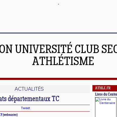
JON UNIVERSITÉ CLUB SE
ATHLÉTISME
ACTUALITÉS
ATHLE.FR
Livre du Cente
ts départementaux TC
Tweet
LY
(webmaster)