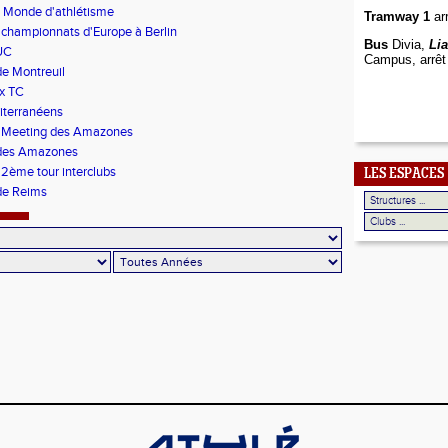
 Monde d'athlétisme
Tramway 1
arr
 championnats d'Europe à Berlin
Bus
Divia,
Li
UC
Campus, arrêt
e Montreuil
x TC
iterranéens
s Meeting des Amazones
des Amazones
 2ème tour interclubs
LES ESPACES
de Reims