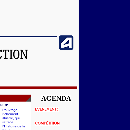
CTION
AGENDA
naire
EVENEMENT :
L'ouvrage
richement
illustré, qui
retrace
COMPÉTITION
l’Histoire de la