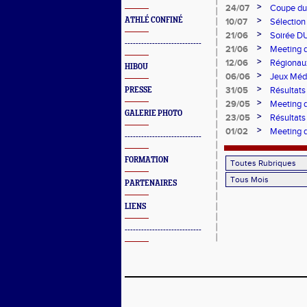
mentale!
>
24/07
Coupe du
>
ATHLÉ CONFINÉ
10/07
Sélection
>
21/06
Soirée D
----------------------------
>
21/06
Meeting d
>
12/06
Régionau
HIBOU
>
06/06
Jeux Méd
>
31/05
Résultat
PRESSE
>
29/05
Meeting 
GALERIE PHOTO
>
23/05
Résultats
>
01/02
Meeting 
----------------------------
FORMATION
PARTENAIRES
LIENS
----------------------------