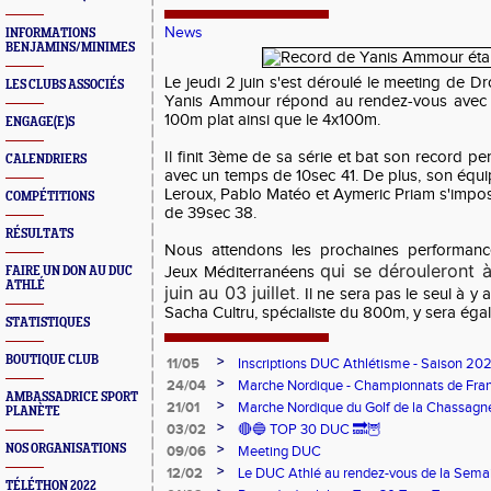
News
INFORMATIONS
BENJAMINS/MINIMES
Le jeudi 2 juin s'est déroulé le meeting de D
LES CLUBS ASSOCIÉS
Yanis Ammour répond au rendez-vous avec l
100m plat ainsi que le 4x100m.
ENGAGE(E)S
Il finit 3ème de sa série et bat son record 
CALENDRIERS
avec un temps de 10sec 41. De plus, son éq
Leroux, Pablo Matéo et Aymeric Priam s'impos
COMPÉTITIONS
de 39sec 38.
RÉSULTATS
Nous attendons les prochaines performanc
qui se dérouleront 
Jeux Méditerranéens
FAIRE UN DON AU DUC
ATHLÉ
juin au 03 juillet
. Il ne sera pas le seul à y 
Sacha Cultru, spécialiste du 800m, y sera éga
STATISTIQUES
BOUTIQUE CLUB
>
11/05
Inscriptions DUC Athlétisme - Saison 2
>
24/04
Marche Nordique - Championnats de Fra
AMBASSADRICE SPORT
>
21/01
Marche Nordique du Golf de la Chassagn
PLANÈTE
>
03/02
🔴🔵 TOP 30 DUC 🔜🦉
>
NOS ORGANISATIONS
09/06
Meeting DUC
>
12/02
Le DUC Athlé au rendez-vous de la Sema
TÉLÉTHON 2022