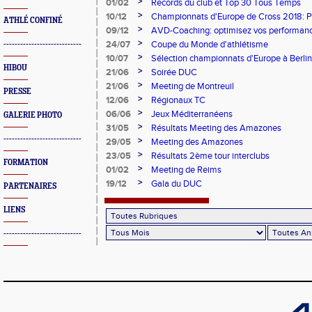
Paralympique et du dispositif pilote "Jeu
>
01/02
Records du club et Top 30 Tous Temps
>
10/12
Championnats d'Europe de Cross 2018: 
ATHLÉ CONFINÉ
Argent
>
09/12
AVD-Coaching: optimisez vos performance
mentale!
>
24/07
Coupe du Monde d'athlétisme
----------------------------
>
10/07
Sélection championnats d'Europe à Berlin
HIBOU
>
21/06
Soirée DUC
>
21/06
Meeting de Montreuil
PRESSE
>
12/06
Régionaux TC
>
06/06
Jeux Méditerranéens
GALERIE PHOTO
>
31/05
Résultats Meeting des Amazones
----------------------------
>
29/05
Meeting des Amazones
>
23/05
Résultats 2ème tour interclubs
FORMATION
>
01/02
Meeting de Reims
>
19/12
Gala du DUC
PARTENAIRES
LIENS
----------------------------