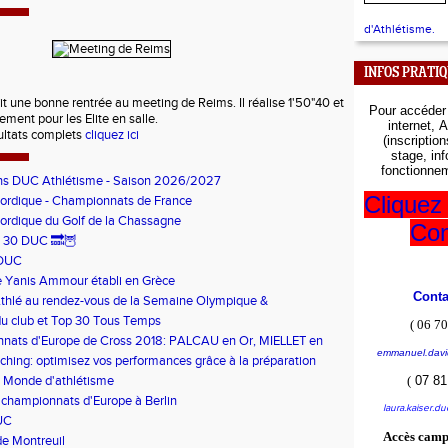
d'Athlétisme.
INFOS PRATI
it une bonne rentrée au meeting de Reims. Il réalise 1'50"40 et
Pour accéde
tement pour les Elite en salle.
internet,
A
sultats complets
cliquez ici
(inscriptio
stage, in
fonctionnem
ons DUC Athlétisme - Saison 2026/2027
Cliquez 
ordique - Championnats de France
ordique du Golf de la Chassagne
Con
 30 DUC 🔜🦉
 DUC
e Yanis Ammour établi en Grèce
Cont
thlé au rendez-vous de la Semaine Olympique &
que et du dispositif pilote "Jeux Bouge"
u club et Top 30 Tous Temps
(
06 70
nats d'Europe de Cross 2018: PALCAU en Or, MIELLET en
emmanuel.davi
ing: optimisez vos performances grâce à la préparation
 Monde d'athlétisme
(
07 81
 championnats d'Europe à Berlin
laura.kaiser.d
UC
Accès camp
e Montreuil