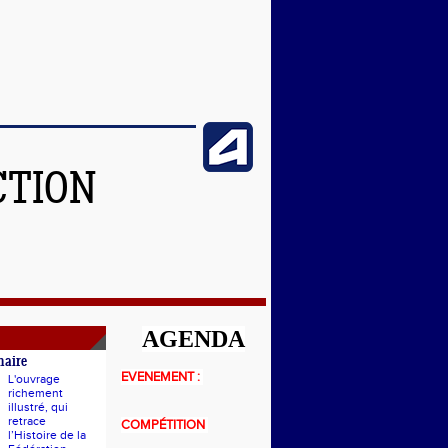
CTION
AGENDA
naire
EVENEMENT :
L'ouvrage
richement
illustré, qui
retrace
COMPÉTITION
l’Histoire de la