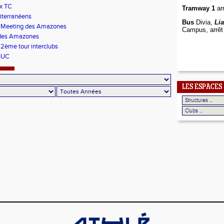
x TC
Tramway 1
arr
iterranéens
Bus
Divia,
Li
s Meeting des Amazones
Campus, arrêt
des Amazones
 2ème tour interclubs
DUC
LES ESPACES