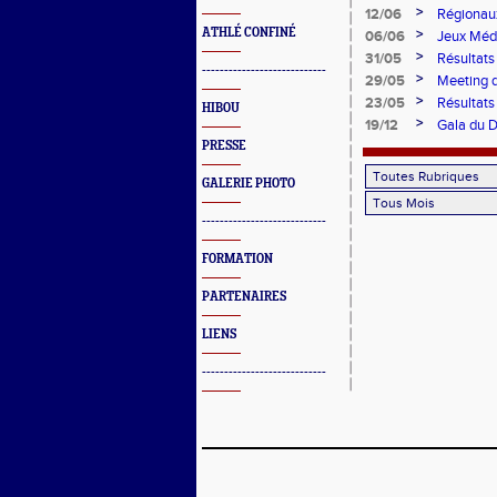
>
12/06
Régionau
ATHLÉ CONFINÉ
>
06/06
Jeux Méd
>
31/05
Résultat
----------------------------
>
29/05
Meeting 
>
23/05
Résultats
HIBOU
>
19/12
Gala du 
PRESSE
GALERIE PHOTO
----------------------------
FORMATION
PARTENAIRES
LIENS
----------------------------