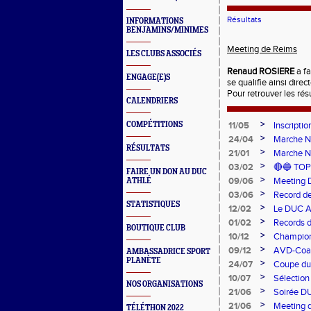
Résultats
INFORMATIONS
BENJAMINS/MINIMES
Meeting de Reims
LES CLUBS ASSOCIÉS
Renaud ROSIERE
a fa
ENGAGE(E)S
se qualifie ainsi direc
Pour retrouver les ré
CALENDRIERS
>
COMPÉTITIONS
11/05
Inscripti
>
24/04
Marche N
RÉSULTATS
>
21/01
Marche N
>
03/02
🔴🔵 TOP
FAIRE UN DON AU DUC
>
09/06
Meeting
ATHLÉ
>
03/06
Record d
STATISTIQUES
>
12/02
Le DUC A
Paralympi
>
01/02
Records d
BOUTIQUE CLUB
>
10/12
Champion
Argent
>
09/12
AVD-Coach
AMBASSADRICE SPORT
PLANÈTE
mentale!
>
24/07
Coupe du
>
10/07
Sélection
NOS ORGANISATIONS
>
21/06
Soirée D
>
21/06
Meeting d
TÉLÉTHON 2022