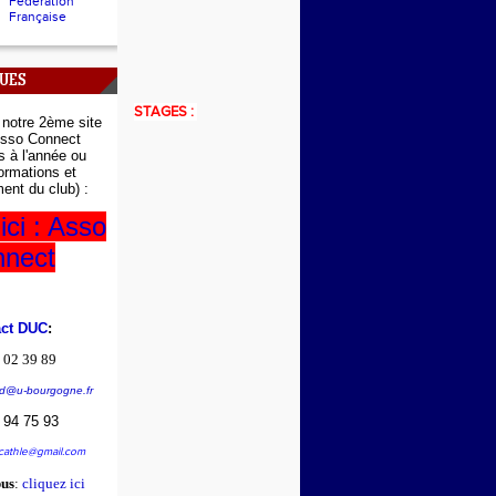
Fédération
Française
QUES
STAGES :
r
notre 2ème site
sso Connect
ns à l'année ou
formations et
ent du club) :
ici : Asso
nect
act DUC
:
 02 39 89
d@u-bourgogne.fr
 94 75 93
ucathle@gmail.com
us
:
cliquez ici