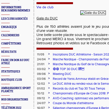
Vie de club
INFORMATIONS
BENJAMINS/MINIMES
Gala du DUC
LES CLUBS ASSOCIÉS
Plus de 150 athlètes avaient joué le jeu pour
ENGAGE(E)S
d'une vraie réussite.
Une belle soirée placée sous le spectaculaire et
CALENDRIERS
Un grand MERCI à tous. Vivement le prochain!
Retrouvez photos et vidéos sur le Facebook 
COMPÉTITIONS
RÉSULTATS
>
11/05
Inscriptions DUC Athlétisme - Saison 2
>
24/04
Marche Nordique - Championnats de Fra
FAIRE UN DON AU DUC
ATHLÉ
>
21/01
Marche Nordique du Golf de la Chassagn
>
03/02
🔴🔵 TOP 30 DUC 🔜🦉
STATISTIQUES
>
09/06
Meeting DUC
>
03/06
Record de Yanis Ammour établi en Grèce
BOUTIQUE CLUB
>
12/02
Le DUC Athlé au rendez-vous de la Sema
Paralympique et du dispositif pilote "Jeu
>
AMBASSADRICE SPORT
01/02
Records du club et Top 30 Tous Temps
PLANÈTE
>
10/12
Championnats d'Europe de Cross 2018: 
Argent
>
09/12
AVD-Coaching: optimisez vos performance
NOS ORGANISATIONS
mentale!
>
24/07
Coupe du Monde d'athlétisme
>
10/07
Sélection championnats d'Europe à Berlin
TÉLÉTHON 2022