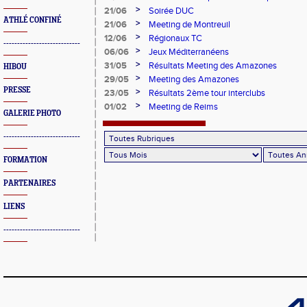
>
21/06
Soirée DUC
ATHLÉ CONFINÉ
>
21/06
Meeting de Montreuil
>
12/06
Régionaux TC
----------------------------
>
06/06
Jeux Méditerranéens
>
31/05
Résultats Meeting des Amazones
HIBOU
>
29/05
Meeting des Amazones
PRESSE
>
23/05
Résultats 2ème tour interclubs
>
01/02
Meeting de Reims
GALERIE PHOTO
----------------------------
FORMATION
PARTENAIRES
LIENS
----------------------------