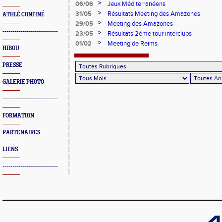
>
06/06
Jeux Méditerranéens
>
31/05
Résultats Meeting des Amazones
ATHLÉ CONFINÉ
>
29/05
Meeting des Amazones
----------------------------
>
23/05
Résultats 2ème tour interclubs
>
01/02
Meeting de Reims
HIBOU
PRESSE
GALERIE PHOTO
----------------------------
FORMATION
PARTENAIRES
LIENS
----------------------------