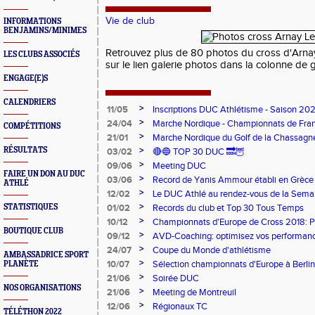
Vie de club
INFORMATIONS
BENJAMINS/MINIMES
Retrouvez plus de 80 photos du cross d'Arn
LES CLUBS ASSOCIÉS
sur le lien galerie photos dans la colonne de 
ENGAGE(E)S
CALENDRIERS
>
11/05
Inscriptions DUC Athlétisme - Saison 2
>
24/04
Marche Nordique - Championnats de Fra
COMPÉTITIONS
>
21/01
Marche Nordique du Golf de la Chassagn
>
RÉSULTATS
03/02
🔴🔵 TOP 30 DUC 🔜🦉
>
09/06
Meeting DUC
FAIRE UN DON AU DUC
>
03/06
Record de Yanis Ammour établi en Grèce
ATHLÉ
>
12/02
Le DUC Athlé au rendez-vous de la Sema
Paralympique et du dispositif pilote "Jeu
>
STATISTIQUES
01/02
Records du club et Top 30 Tous Temps
>
10/12
Championnats d'Europe de Cross 2018: 
BOUTIQUE CLUB
Argent
>
09/12
AVD-Coaching: optimisez vos performance
mentale!
>
24/07
Coupe du Monde d'athlétisme
AMBASSADRICE SPORT
>
10/07
Sélection championnats d'Europe à Berlin
PLANÈTE
>
21/06
Soirée DUC
NOS ORGANISATIONS
>
21/06
Meeting de Montreuil
>
12/06
Régionaux TC
TÉLÉTHON 2022