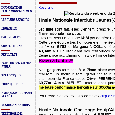
Résultats
INFORMATIONS
BENJAMINS/MINIMES
Finale Nationale Interclubs Jeunes(-
LES CLUBS ASSOCIÉS
ENGAGE(E)S
Les
filles
l'ont fait, elles viennent prendre 
finale nationale interclubs.
CALENDRIERS
Elles réalisent un total de
14131
pts derrière Cl
Cette belle équipe très homogène emmenée 
COMPÉTITIONS
au 4H en
61"88
et
Margaux NICOLLIN
1ère
49,84m
a su puiser dans ses ressources po
RÉSULTATS
2ème place aux championnats de France inte
Bravo à toutes!!!
FAIRE UN DON AU DUC
ATHLÉ
Nos
garçons
terminent à la
7ème place
ave
réalisent un meilleur total qu'au 1er tour
STATISTIQUES
champion de France cadet
Olivier PERREN
63,77m
.
Alexis MIELLET
l'international ju
BOUTIQUE CLUB
meilleure performance française sur 3000m av
AMBASSADRICE SPORT
Pour retrouver les résultats complets
cliquez ic
PLANÈTE
NOS ORGANISATIONS
Finale Nationale Challenge Equip'A
TÉLÉTHON 2022
Avec les absences de Louis HUMBERT,