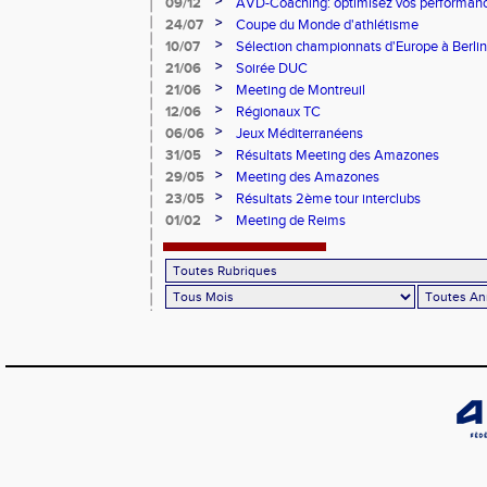
>
09/12
AVD-Coaching: optimisez vos performance
mentale!
>
24/07
Coupe du Monde d'athlétisme
>
10/07
Sélection championnats d'Europe à Berlin
>
21/06
Soirée DUC
>
21/06
Meeting de Montreuil
>
12/06
Régionaux TC
>
06/06
Jeux Méditerranéens
>
31/05
Résultats Meeting des Amazones
>
29/05
Meeting des Amazones
>
23/05
Résultats 2ème tour interclubs
>
01/02
Meeting de Reims