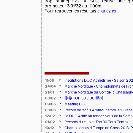
trop rapide( 1'22 au 500) réalise une g
prometteur
3'01"32
au 1000m.
Pour retrouver les résultats
cliquez ici
>
11/05
Inscriptions DUC Athlétisme - Saison 2
>
24/04
Marche Nordique - Championnats de Fra
>
21/01
Marche Nordique du Golf de la Chassagn
>
03/02
🔴🔵 TOP 30 DUC 🔜🦉
>
09/06
Meeting DUC
>
03/06
Record de Yanis Ammour établi en Grèce
>
12/02
Le DUC Athlé au rendez-vous de la Sema
Paralympique et du dispositif pilote "Jeu
>
01/02
Records du club et Top 30 Tous Temps
>
10/12
Championnats d'Europe de Cross 2018: 
Argent