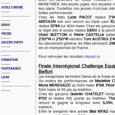
MENETRIER, des jeunes juges, nos équipes n
ATHLÉ CONFINÉ
leur place. Toutefois nos jeunes n'ont pas démé
belles performances.
----------------------------
Chez les filles
Lucie PACOT
réalise
7'3
ARDOUIN
bat son record au triple saut
10
HIBOU
réalise
12"84
sur 80m haies. Chez les garçon
la règle des 8 essais réalise
3,85m
à la perc
PRESSE
Victor BLETTON
et
Pierre CASTELLA
batte
2'50"14
et
2'50"41
derrière
Tom AUSTRUI 2'4
GALERIE PHOTO
Au classement général, les filles terminent
29
de ce championnat de France.
----------------------------
Pour retrouver les résultats
cliquez ici
FORMATION
Finale Interrégional Challenge Equ
PARTENAIRES
Belfort
Les benjamines terminent 5ème de la finale e
LIENS
On notera les performances de
Madeline 
Mona MENEGAZZI
au 50m haies
8"68
,
Flor
----------------------------
50m haies et 95 pts au triathlon.
Chez les garçons
Quentin CHATELET
l'empo
8"03
et réalise 105 points au triathlon.
Th
record et gagne la longueur avec
5,01m
,
triathlon.
Enfin le benjamin 1ère année
Bilal RIFAD
mal