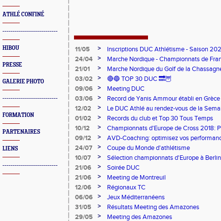
ATHLÉ CONFINÉ
----------------------------
>
HIBOU
11/05
Inscriptions DUC Athlétisme - Saison 2
>
24/04
Marche Nordique - Championnats de Fra
PRESSE
>
21/01
Marche Nordique du Golf de la Chassagn
>
03/02
🔴🔵 TOP 30 DUC 🔜🦉
GALERIE PHOTO
>
09/06
Meeting DUC
>
03/06
Record de Yanis Ammour établi en Grèce
----------------------------
>
12/02
Le DUC Athlé au rendez-vous de la Sema
FORMATION
Paralympique et du dispositif pilote "Jeu
>
01/02
Records du club et Top 30 Tous Temps
>
10/12
Championnats d'Europe de Cross 2018: 
PARTENAIRES
Argent
>
09/12
AVD-Coaching: optimisez vos performance
mentale!
>
24/07
Coupe du Monde d'athlétisme
LIENS
>
10/07
Sélection championnats d'Europe à Berlin
----------------------------
>
21/06
Soirée DUC
>
21/06
Meeting de Montreuil
>
12/06
Régionaux TC
>
06/06
Jeux Méditerranéens
>
31/05
Résultats Meeting des Amazones
>
29/05
Meeting des Amazones