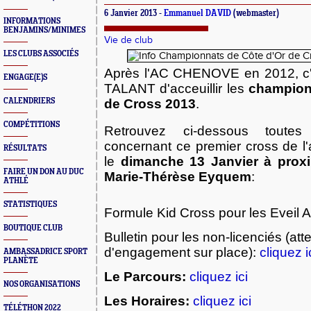
6 Janvier 2013 -
Emmanuel DAVID
(webmaster)
INFORMATIONS
BENJAMINS/MINIMES
Vie de club
LES CLUBS ASSOCIÉS
Après l'AC CHENOVE en 2012, c'e
ENGAGE(E)S
TALANT d'acceuillir les
champion
CALENDRIERS
de Cross 2013
.
COMPÉTITIONS
Retrouvez ci-dessous toutes 
concernant ce premier cross de l'
RÉSULTATS
le
dimanche 13 J
anvier
à prox
FAIRE UN DON AU DUC
Marie-Thérèse Eyquem
:
ATHLÉ
STATISTIQUES
Formule Kid Cross pour les Eveil A
BOUTIQUE CLUB
Bulletin pour les non-licenciés (att
d'engage
ment sur place)
:
cliquez i
AMBASSADRICE SPORT
PLANÈTE
Le Parcours:
cliquez ici
NOS ORGANISATIONS
Les Horaires:
cliquez ici
TÉLÉTHON 2022