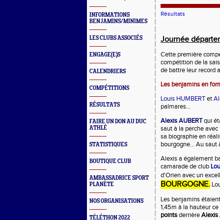
Résultats
INFORMATIONS
BENJAMINS/MINIMES
LES CLUBS ASSOCIÉS
Journée départe
Cette première compét
ENGAGE(E)S
compétition de la sai
de battre leur record 
CALENDRIERS
Les benjamins en for
COMPÉTITIONS
Louis HUMBERT
et
A
RÉSULTATS
palmares...
Alexis AUBERT
qui ét
FAIRE UN DON AU DUC
ATHLÉ
saut à la perche avec
sa biographie en réal
bourgogne... Au saut à
STATISTIQUES
Alexis a également b
BOUTIQUE CLUB
camarade de club
Lo
d'Orien avec un excel
AMBASSADRICE SPORT
BOURGOGNE.
Lou
PLANÈTE
Les benjamins étaien
NOS ORGANISATIONS
1,45m à la hauteur ce 
points
derrière
Alexi
TÉLÉTHON 2022