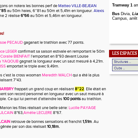
Tramway 1
arr
çons on notera les bonnes perf de
Matteo VILLE-BEJEAN
''85
au 50m haies, 6''81 au 50m et 5,41m en longueur.
Alexis
Bus
Divia,
Li
me 2 réalise
6"66
au 50m et 5,46m en longueur.
Campus, arrêt
es!
soe PECAUD
gaganait le triathlon avec 77 points.
ce LEGER
confirmait sa saison estivale en remportant le 50m
LES ESPACES
s
Coralie BIENFAIT
l'emportait en 8"93 devant Louise
a YAQOUB
gagnait la longueur avec un saut mesuré à 4,21m.
ISS
emportait le triple avec 9,49m.
es c'est la cross wooman
Meredith WALCH
qui a été la plus
éalisant 7"43.
 BARBRY
frappait un grand coup en réalisant
8''22
. Elle était en
ment son record personnel en longueur avec un saut mesuré à
ple. Ce qui lui permet d'atteindre les
100 points
au triathlon.
Marion les filles réalisait une belle série:
Lucille PAYAGE
VULCAIN
8"63,
Amélie
LECLERE
8"67.
ULCAIN
retrouve de bonnes sensations et franchit
1,51m
. Au
 gênée par son dos réalisait
10,18m.