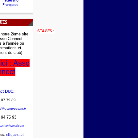
Fédération
Française
QUES
STAGES :
r
notre 2ème site
sso Connect
ns à l'année ou
formations et
ent du club) :
ici : Asso
nect
act DUC
:
 02 39 89
d@u-bourgogne.fr
 94 75 93
ucathle@gmail.com
us
:
cliquez ici