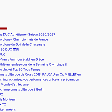
ons DUC Athlétisme - Saison 2026/2027
ordique - Championnats de France
ordique du Golf de la Chassagne
 30 DUC 🔜🦉
 DUC
e Yanis Ammour établi en Grèce
thlé au rendez-vous de la Semaine Olympique &
que et du dispositif pilote "Jeux Bouge"
u club et Top 30 Tous Temps
nats d'Europe de Cross 2018: PALCAU en Or, MIELLET en
ing: optimisez vos performances grâce à la préparation
 Monde d'athlétisme
 championnats d'Europe à Berlin
UC
e Montreuil
x TC
iterranéens