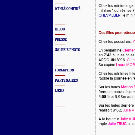
Chez les minimes gar
ATHLÉ CONFINÉ
minime 1 qui réalise
7
CHEVALLIER
le mini
----------------------------
HIBOU
Des filles prometteus
PRESSE
Chez les poussines,
Y
GALERIE PHOTO
En benjamine
Clémen
en
7"43
. Sur les haie
ARDOUIN 8"96.
Clar
----------------------------
Sa copine
Laura MOR
FORMATION
Chez les minimes fill
rapide la journée en r
PARTENAIRES
Sur les haies
Marion
LIENS
forme et battait égal
4,68m
et 9,98m au tri
----------------------------
Sur les haies derrière 
réalisait 8"62,
Julie 
A la hauteur
Julie V
triple
Julie
TRUC
plus