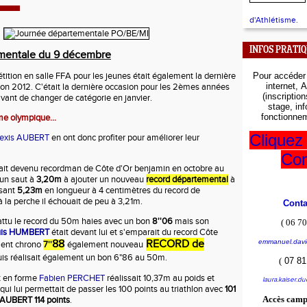
d'Athlétisme.
INFOS PRATI
mentale du 9 décembre
ition en salle FFA pour les jeunes était également la dernière
Pour accéde
internet,
A
son 2012. C'était la dernière occasion pour les 2èmes années
(inscriptio
avant de changer de catégorie en janvier.
stage, in
fonctionnem
me olympique...
Cliquez 
lexis AUBERT
en ont donc profiter pour améliorer leur
Con
ait devenu recordman de Côte d'Or benjamin en octobre au
 un saut à
3,20m
à ajouter un nouveau
record départemental
à
isant
5,23m
en longueur à 4 centimètres du record de
 la perche il échouait de peu à 3,21m.
Cont
attu le record du 50m haies avec un bon
8''06
mais son
(
06 70
uis HUMBERT
était devant lui et s'emparait du record Côte
88
RECORD de
emmanuel.davi
lent chrono
7''
également nouveau
is réalisait également un bon 6"86 au 50m.
(
07 81
t en forme
Fabien PERCHET
réalissait 10,37m au poids et
laura.kaiser.d
qui lui permettait de passer les 100 points au triathlon avec
101
Accès camp
s AUBERT
114 points
.