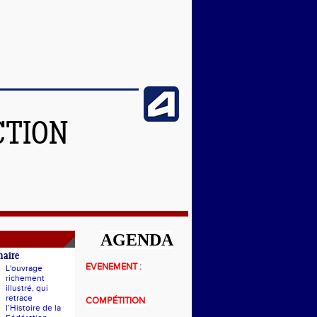
CTION
AGENDA
naire
EVENEMENT :
L'ouvrage
richement
illustré, qui
retrace
COMPÉTITION
l’Histoire de la