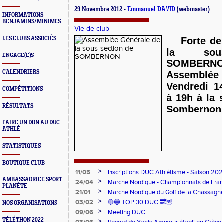
29 Novembre 2012 -
Emmanuel DAVID
(webmaster)
INFORMATIONS
BENJAMINS/MINIMES
Vie de club
LES CLUBS ASSOCIÉS
Forte de
la sous
ENGAGE(E)S
SOMBERNO
CALENDRIERS
A
ssembl
Vendredi 1
COMPÉTITIONS
à 19h à la 
RÉSULTATS
Sombernon
FAIRE UN DON AU DUC
ATHLÉ
STATISTIQUES
BOUTIQUE CLUB
>
11/05
Inscriptions DUC Athlétisme - Saison 2
AMBASSADRICE SPORT
>
24/04
Marche Nordique - Championnats de Fra
PLANÈTE
>
21/01
Marche Nordique du Golf de la Chassagn
>
03/02
🔴🔵 TOP 30 DUC 🔜🦉
NOS ORGANISATIONS
>
09/06
Meeting DUC
TÉLÉTHON 2022
>