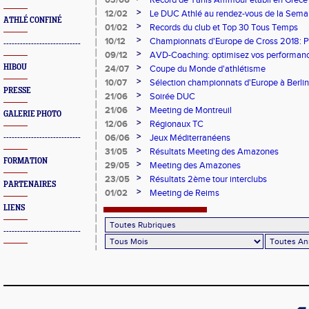
03/06
Record de Yanis Ammour établi en Grèce
>
12/02
Le DUC Athlé au rendez-vous de la Sema
ATHLÉ CONFINÉ
Paralympique et du dispositif pilote "Jeu
>
01/02
Records du club et Top 30 Tous Temps
>
10/12
Championnats d'Europe de Cross 2018: 
----------------------------
Argent
>
09/12
AVD-Coaching: optimisez vos performance
mentale!
>
HIBOU
24/07
Coupe du Monde d'athlétisme
>
10/07
Sélection championnats d'Europe à Berlin
PRESSE
>
21/06
Soirée DUC
>
21/06
Meeting de Montreuil
GALERIE PHOTO
>
12/06
Régionaux TC
>
06/06
Jeux Méditerranéens
----------------------------
>
31/05
Résultats Meeting des Amazones
FORMATION
>
29/05
Meeting des Amazones
>
23/05
Résultats 2ème tour interclubs
PARTENAIRES
>
01/02
Meeting de Reims
LIENS
----------------------------