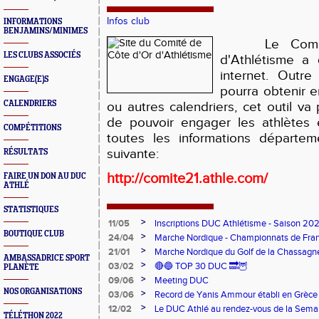
Infos club
INFORMATIONS
BENJAMINS/MINIMES
Le Comité
LES CLUBS ASSOCIÉS
d'Athlétisme a
internet. Outre
ENGAGE(E)S
pourra obtenir e
CALENDRIERS
ou autres calendriers, cet outil va
de pouvoir engager les athlètes 
COMPÉTITIONS
toutes les informations départem
suivante:
RÉSULTATS
http://comite21.athle.com/
FAIRE UN DON AU DUC
ATHLÉ
STATISTIQUES
>
11/05
Inscriptions DUC Athlétisme - Saison 2
BOUTIQUE CLUB
>
24/04
Marche Nordique - Championnats de Fra
>
21/01
Marche Nordique du Golf de la Chassagn
AMBASSADRICE SPORT
>
03/02
🔴🔵 TOP 30 DUC 🔜🦉
PLANÈTE
>
09/06
Meeting DUC
NOS ORGANISATIONS
>
03/06
Record de Yanis Ammour établi en Grèce
>
12/02
Le DUC Athlé au rendez-vous de la Sema
TÉLÉTHON 2022