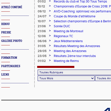
Paralympique et du dispositif pilote "Jeu
>
01/02
Records du club et Top 30 Tous Temps
>
10/12
Championnats d'Europe de Cross 2018: 
ATHLÉ CONFINÉ
Argent
>
09/12
AVD-Coaching: optimisez vos performance
mentale!
>
----------------------------
24/07
Coupe du Monde d'athlétisme
>
10/07
Sélection championnats d'Europe à Berlin
HIBOU
>
21/06
Soirée DUC
>
21/06
Meeting de Montreuil
PRESSE
>
12/06
Régionaux TC
>
06/06
Jeux Méditerranéens
GALERIE PHOTO
>
31/05
Résultats Meeting des Amazones
----------------------------
>
29/05
Meeting des Amazones
>
23/05
Résultats 2ème tour interclubs
FORMATION
>
01/02
Meeting de Reims
PARTENAIRES
LIENS
----------------------------