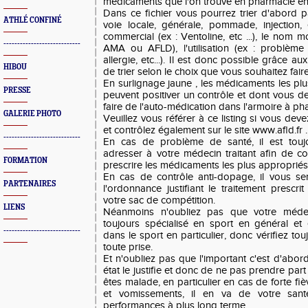
médicaments que l'on trouve en pharmacie en
Dans ce fichier vous pourrez trier d'abord p
ATHLÉ CONFINÉ
voie locale, générale, pommade, injection, 
commercial (ex : Ventoline, etc ...), le nom mol
----------------------------
AMA ou AFLD), l'utilisation (ex : problème 
allergie, etc...). Il est donc possible grâce 
HIBOU
de trier selon le choix que vous souhaitez faire
En surlignage jaune , les médicaments les p
PRESSE
peuvent positiver un contrôle et dont vous d
faire de l'auto-médication dans l'armoire à pha
GALERIE PHOTO
Veuillez vous référer à ce listing si vous d
et contrôlez également sur le site www.afld.fr .
----------------------------
En cas de problème de santé, il est touj
adresser à votre médecin traitant afin de co
FORMATION
prescrire les médicaments les plus appropriés 
En cas de contrôle anti-dopage, il vous s
PARTENAIRES
l'ordonnance justifiant le traitement prescr
votre sac de compétition.
LIENS
Néanmoins n'oubliez pas que votre médec
toujours spécialisé en sport en général et
----------------------------
dans le sport en particulier, donc vérifiez tou
toute prise.
Et n'oubliez pas que l'important c'est d'abor
état le justifie et donc de ne pas prendre par
êtes malade, en particulier en cas de forte fi
et vomissements, il en va de votre san
performances à plus long terme.