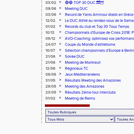
>
03/02
🔴🔵 TOP 30 DUC 🔜🦉
>
09/06
Meeting DUC
>
03/06
Record de Yanis Ammour établi en Grèce
>
12/02
Le DUC Athlé au rendez-vous de la Sema
Paralympique et du dispositif pilote "Jeu
>
01/02
Records du club et Top 30 Tous Temps
>
10/12
Championnats d'Europe de Cross 2018: 
Argent
>
09/12
AVD-Coaching: optimisez vos performance
mentale!
>
24/07
Coupe du Monde d'athlétisme
>
10/07
Sélection championnats d'Europe à Berlin
>
21/06
Soirée DUC
>
21/06
Meeting de Montreuil
>
12/06
Régionaux TC
>
06/06
Jeux Méditerranéens
>
31/05
Résultats Meeting des Amazones
>
29/05
Meeting des Amazones
>
23/05
Résultats 2ème tour interclubs
>
01/02
Meeting de Reims