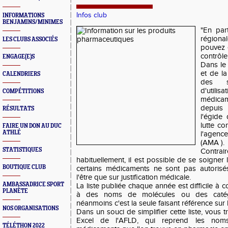
Infos club
INFORMATIONS
BENJAMINS/MINIMES
"En par
régiona
LES CLUBS ASSOCIÉS
pouvez 
contrôle
ENGAGE(E)S
Dans le 
et de la
CALENDRIERS
des s
d'util
COMPÉTITIONS
médicam
depuis
RÉSULTATS
l'égide
lutte co
FAIRE UN DON AU DUC
ATHLÉ
l'agenc
(AMA ).
STATISTIQUES
Contrai
habituellement, il est possible de se soigner 
BOUTIQUE CLUB
certains médicaments ne sont pas autorisé
l'être que sur justification médicale.
AMBASSADRICE SPORT
La liste publiée chaque année est difficile à 
PLANÈTE
à des noms de molécules ou des catég
néanmoins c'est la seule faisant référence sur l
NOS ORGANISATIONS
Dans un souci de simplifier cette liste, vous tr
Excel de l'AFLD, qui reprend les no
TÉLÉTHON 2022