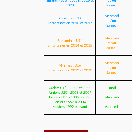
Enfants nés en 20178, 2019 et
et/ou
2020
Samedi
Mercredi
Poussins : U12
et/ou
Enfants nés en 2016 et 2017
Samedi
Mercredi
Benjamins : U14
et/ou
Enfants nés en 2014 et 2015
Samedi
Mercredi
Minimes : U16
et/ou
Enfants nés en 2012 et 2013
Samedi
Cadets U18 - 2010 et 2011
Lundi
Juniors U20 - 2008 et 2009
Espoirs U23 - 2005 à 2007
Mercredi
Seniors 1993 à 2004
Masters 1992 et avant
Vendredi