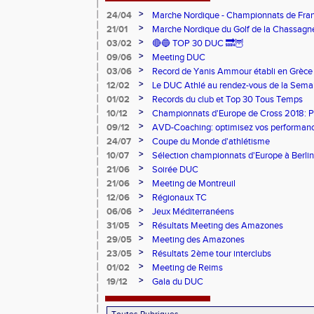
>
24/04
Marche Nordique - Championnats de Fra
>
21/01
Marche Nordique du Golf de la Chassagn
>
03/02
🔴🔵 TOP 30 DUC 🔜🦉
>
09/06
Meeting DUC
>
03/06
Record de Yanis Ammour établi en Grèce
>
12/02
Le DUC Athlé au rendez-vous de la Sema
Paralympique et du dispositif pilote "Jeu
>
01/02
Records du club et Top 30 Tous Temps
>
10/12
Championnats d'Europe de Cross 2018: 
Argent
>
09/12
AVD-Coaching: optimisez vos performance
mentale!
>
24/07
Coupe du Monde d'athlétisme
>
10/07
Sélection championnats d'Europe à Berlin
>
21/06
Soirée DUC
>
21/06
Meeting de Montreuil
>
12/06
Régionaux TC
>
06/06
Jeux Méditerranéens
>
31/05
Résultats Meeting des Amazones
>
29/05
Meeting des Amazones
>
23/05
Résultats 2ème tour interclubs
>
01/02
Meeting de Reims
>
19/12
Gala du DUC