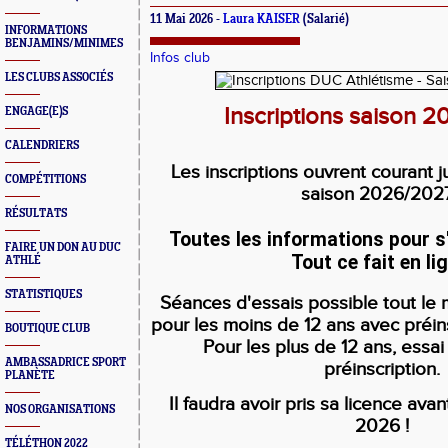
11 Mai 2026 -
Laura KAISER
(Salarié)
INFORMATIONS
BENJAMINS/MINIMES
Infos club
LES CLUBS ASSOCIÉS
Inscriptions saison 
ENGAGE(E)S
CALENDRIERS
Les inscriptions ouvrent courant j
COMPÉTITIONS
saison 2026/202
RÉSULTATS
Toutes les informations pour s'
FAIRE UN DON AU DUC
Tout ce fait en li
ATHLÉ
STATISTIQUES
Séances d'essais possible tout le
pour les moins de 12 ans avec p
réin
BOUTIQUE CLUB
Pour les plus de 12 ans, essai
AMBASSADRICE SPORT
préinscription.
PLANÈTE
Il faudra avoir pris sa licence av
NOS ORGANISATIONS
2026 !
TÉLÉTHON 2022