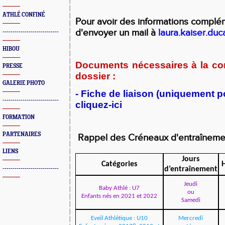
ATHLÉ CONFINÉ
Pour avoir des informations complé
d'envoyer un mail à
laura.kaiser.du
----------------------------
HIBOU
Documents nécessaires à la con
PRESSE
d
ossier :
GALERIE PHOTO
- Fiche de liaison (uniquement p
----------------------------
cliquez-ici
FORMATION
PARTENAIRES
Rappel des Créneaux d'entraînem
LIENS
Jours
Catégories
----------------------------
d’entraînement
Jeudi
Baby Athlé : U7
ou
Enfants nés en 2021 et 2022
Samedi
Eveil Athlétique : U10
Mercredi